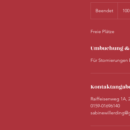
100
Euro
Beendet
B
100
e
e
Freie Plätze
n
d
e
Umbuchung &
t
Für Stornierungen 
Kontaktangab
Raiffeisenweg 1A,
0159-01696140
sabinewillerding@